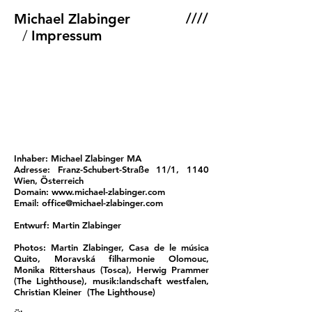
////
Michael Zlabinger
/
Impressum
Inhaber: Michael Zlabinger MA
Adresse: Franz-Schubert-Straße 11/1, 1140
Wien, Österreich
Domain:
www.michael-zlabinger.com
Email:
office@michael-zlabinger.com
Entwurf: Martin Zlabinger
Photos: Martin Zlabinger, Casa de le música
Quito, Moravská filharmonie Olomouc,
Monika Rittershaus (Tosca), Herwig Prammer
(The Lighthouse), musik:landschaft westfalen,
Christian Kleiner (The Lighthouse)